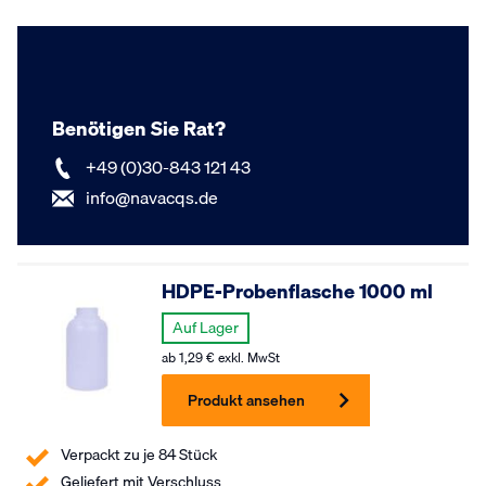
Benötigen Sie Rat?
+49 (0)30-843 121 43
info@navacqs.de
HDPE-Probenflasche 1000 ml
Auf Lager
ab
1,29
€
exkl. MwSt
Produkt ansehen
Verpackt zu je 84 Stück
Geliefert mit Verschluss