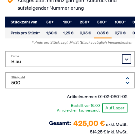
Ausgestattet mit einzigartigem Aufdruck und
aufsteigender Nummerierung
Stückzahl von
50
+
100
+
250
+
500
+
1000
+
300
Preis pro Stück*
1,60 €
1,25 €
0,95 €
0,85 €
0,70 €
0,55
* Preis pro Stück zzgl. MwSt
(Blau)
zuzüglich Versandkosten
Farbe
Stückzahl
Artikelnummer:
01-02-0801-02
Bestellt vor 16:00
Auf Lager
Am gleichen Tag versandt
425,00 €
Gesamt:
exkl. MwSt.
514,25 € inkl. MwSt.