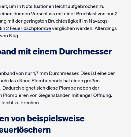
elt, um in Notsituationen leicht aufgebrochen zu
inen dünnen Verschluss mit einer Bruchlast von nur 2
ung mit der geringsten Bruchfestigkeit im Navacqs-
tin 2 Feuerlöschplombe
verglichen werden. Allerdings
 von 6 kg.
band mit einem Durchmesser
nband von nur 1,7 mm Durchmesser. Dies ist eine der
Auch das dünne Plombenende hat einen großen
e. Dadurch eignet sich diese Plombe neben der
m Plombieren von Gegenständen mit enger Öffnung.
 leicht zu brechen.
en von beispielsweise
Feuerlöschern