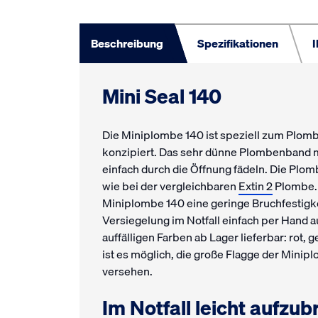
Beschreibung
Spezifikationen
I
Mini Seal 140
Die Miniplombe 140 ist speziell zum Plom
konzipiert. Das sehr dünne Plombenband m
einfach durch die Öffnung fädeln. Die Pl
wie bei der vergleichbaren
Extin 2
Plombe. 
Miniplombe 140 eine geringe Bruchfestigkei
Versiegelung im Notfall einfach per Hand 
auffälligen Farben ab Lager lieferbar: rot,
ist es möglich, die große Flagge der Minip
versehen.
Im Notfall leicht aufzub