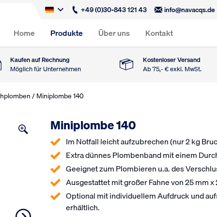
+49 (0)30-843 121 43
info@navacqs.de
Home
Produkte
Über uns
Kontakt
Kaufen auf Rechnung
Kostenloser Versand
Möglich für Unternehmen
Ab 75,- € exkl. MwSt.
h­plomben
/ Miniplombe 140
Miniplombe 140
Im Notfall leicht aufzubrechen (nur 2 kg Bruc
Extra dünnes Plombenband mit einem Durc
Geeignet zum Plombieren u.a. des Verschl
Ausgestattet mit großer Fahne von 25 mm 
Optional mit individuellem Aufdruck und a
erhältlich.