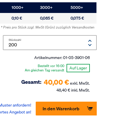
1000
+
3000
+
5000
+
0,10 €
0,085 €
0,075 €
* Preis pro Stück zzgl. MwSt
(Grün)
zuzüglich Versandkosten
Stückzahl
Artikelnummer:
01-05-3901-06
Bestellt vor 16:00
Auf Lager
Am gleichen Tag versandt
40,00 €
Gesamt:
exkl. MwSt.
48,40 € inkl. MwSt.
Muster anfordern!
In den Warenkorb
ertes Angebot an!