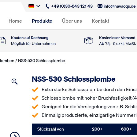
+49 (0)30-843 121 43
info@navacqs.de
Home
Produkte
Über uns
Kontakt
Kaufen auf Rechnung
Kostenloser Versand
Möglich für Unternehmen
Ab 75,- € exkl. MwSt.
plomben
/ NSS-530 Schlossplombe
NSS-530 Schlossplombe
Extra starke Schlossplombe durch den Einsa
Schlossplombe mit hoher Bruchfestigkeit (4
Geeignet für die Versiegelung von z.B. Schli
Einmalig produzierte, einzigartige Numme
Stückzahl von
200
+
600
+