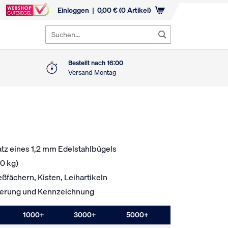
Einloggen
0,00
€
(0 Artikel)
Suchen...
Bestellt nach 16:00
Versand Montag
tz eines 1,2 mm Edelstahlbügels
0 kg)
eßfächern, Kisten, Leihartikeln
rierung und Kennzeichnung
1000
+
3000
+
5000
+