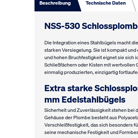
Beschreibung
Technische Daten
NSS-530 Schlossplomb
Die Integration eines Stahlbügels macht d
starken Versiegelung. Sie ist kompakt und
und hohen Bruchfestigkeit eignet sie sich i
Schließfächern oder Kisten mit wertvollen G
einmalig produzierten, einzigartig fortla
Extra starke Schlossplo
mm Edelstahlbügels
Sicherheit und Zuverlässigkeit stehen bei
Gehäuse der Plombe besteht aus Polyacetal
Verschleißfestigkeit, das sich besonders f
seine mechanische Festigkeit und Formbest