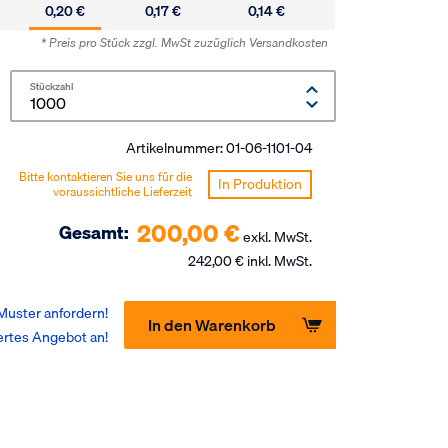
0,20 €
0,17 €
0,14 €
* Preis pro Stück zzgl. MwSt
zuzüglich Versandkosten
Stückzahl
Artikelnummer:
01-06-1101-04
Bitte kontaktieren Sie uns für die
In Produktion
voraussichtliche Lieferzeit
200,00 €
Gesamt:
exkl. MwSt.
242,00 € inkl. MwSt.
Muster anfordern!
In den Warenkorb
ertes Angebot an!