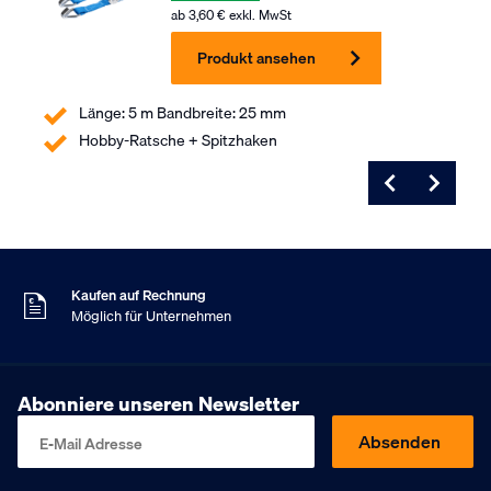
ab
3,60
€
exkl. MwSt
Produkt ansehen
Länge: 5 m Bandbreite: 25 mm
Hobby-Ratsche + Spitzhaken
Am Samstag bestellt
Versand Montag
9
Kundenbewertung
,5
Basierend auf 453 Bewertungen
Kaufen auf Rechnung
Möglich für Unternehmen
Kostenloser Versand
Ab 75,- € exkl. MwSt.
Am Samstag bestellt
Abonniere unseren Newsletter
Versand Montag
9
Kundenbewertung
,5
Absenden
E-Mail Adresse
Basierend auf 453 Bewertungen
Kaufen auf Rechnung