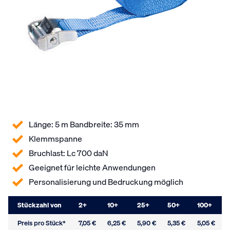
Länge: 5 m Bandbreite: 35 mm
Klemmspanne
Bruchlast: Lc 700 daN
Geeignet für leichte Anwendungen
Personalisierung und Bedruckung möglich
Stückzahl von
2
+
10
+
25
+
50
+
100
+
Preis pro Stück*
7,05 €
6,25 €
5,90 €
5,35 €
5,05 €