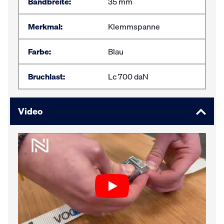
Bandbreite:
35 mm
Merkmal:
Klemmspanne
Farbe:
Blau
Bruchlast:
Lc 700 daN
Video