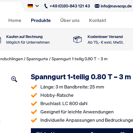
+49 (0)30-843 121 43
info@navacqs.de
Home
Produkte
Über uns
Kontakt
Kaufen auf Rechnung
Kostenloser Versand
Möglich für Unternehmen
Ab 75,- € exkl. MwSt.
undschlingen
/
Spanngurte
/ Spanngurt 1-teilig 0.80 T – 3 m
Spanngurt 1-teilig 0.80 T – 3 m
Länge: 3 m Bandbreite: 25 mm
Hobby-Ratsche
Bruchlast: LC 800 daN
Geeignet für leichte Anwendungen
Individuelle Anpassungen und Bedruckunge