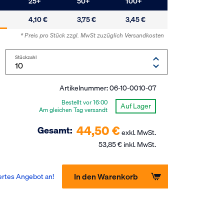
25
+
50
+
100
+
4,10 €
3,75 €
3,45 €
* Preis pro Stück zzgl. MwSt
zuzüglich Versandkosten
Stückzahl
Artikelnummer:
06-10-0010-07
Bestellt vor 16:00
Auf Lager
Am gleichen Tag versandt
44,50 €
Gesamt:
exkl. MwSt.
53,85 € inkl. MwSt.
In den Warenkorb
ertes Angebot an!