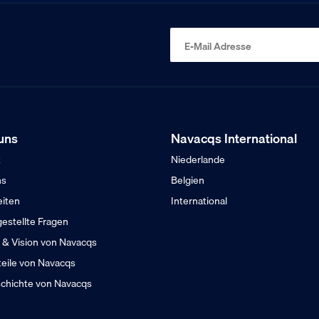
E-Mail Adresse
uns
Navacqs International
t
Niederlande
ns
Belgien
eiten
International
gestellte Fragen
 & Vision von Navacqs
teile von Navacqs
chichte von Navacqs