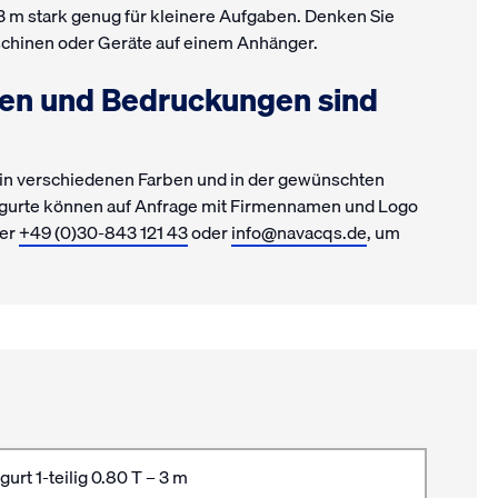
– 3 m stark genug für kleinere Aufgaben. Denken Sie
schinen oder Geräte auf einem Anhänger.
gen und Bedruckungen sind
ch in verschiedenen Farben und in der gewünschten
ngurte können auf Anfrage mit Firmennamen und Logo
ter
+49 (0)30-843 121 43
oder
info@navacqs.de
, um
urt 1-teilig 0.80 T – 3 m