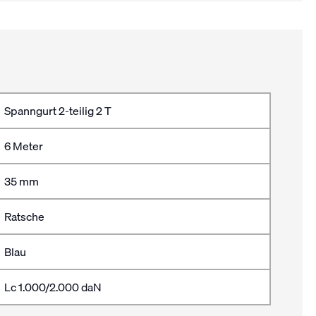
Spanngurt 2-teilig 2 T
6 Meter
35 mm
Ratsche
Blau
Lc 1.000/2.000 daN