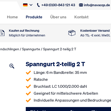
+49 (0)30-843 121 43
info@navacqs.de
Home
Produkte
Über uns
Kontakt
Kaufen auf Rechnung
Kostenloser Versand
Möglich für Unternehmen
Ab 75,- € exkl. MwSt.
undschlingen
/
Spanngurte
/ Spanngurt 2-teilig 2 T
Spanngurt 2-teilig 2 T
Länge: 6 m Bandbreite: 35 mm
Ratsche
Bruchlast: LC 1.000/2.000 daN
Geeignet für mittelschwere Arbeiten
Individuelle Anpassungen und Bedruckunge