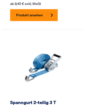
ab
9,45
€
exkl. MwSt
Produkt ansehen
Spanngurt 2-teilig 3 T