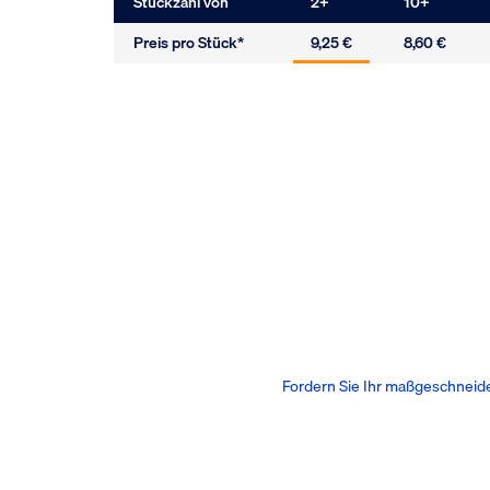
Stückzahl von
2
+
10
+
Preis pro Stück*
9,25 €
8,60 €
Fordern Sie Ihr maßgeschneid