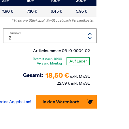
25
+
50
+
100
+
300
+
7,90 €
7,10 €
6,45 €
5,95 €
* Preis pro Stück zzgl. MwSt
zuzüglich Versandkosten
Stückzahl
Artikelnummer:
06-10-0004-02
Bestellt nach 16:00
Auf Lager
Versand Montag
18,50 €
Gesamt:
exkl. MwSt.
22,39 € inkl. MwSt.
In den Warenkorb
ertes Angebot an!