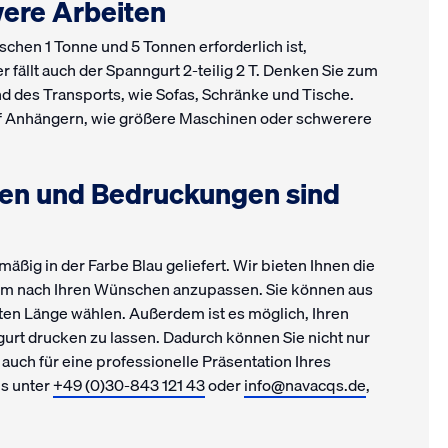
were Arbeiten
schen 1 Tonne und 5 Tonnen erforderlich ist,
er fällt auch der Spanngurt 2-teilig 2 T. Denken Sie zum
d des Transports, wie Sofas, Schränke und Tische.
f Anhängern, wie größere Maschinen oder schwerere
gen und Bedruckungen sind
äßig in der Farbe Blau geliefert. Wir bieten Ihnen die
 mm nach Ihren Wünschen anzupassen. Sie können aus
en Länge wählen. Außerdem ist es möglich, Ihren
rt drucken zu lassen. Dadurch können Sie nicht nur
auch für eine professionelle Präsentation Ihres
s unter
+49 (0)30-843 121 43
oder
info@navacqs.de
,