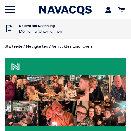
Am Samstag bestellt
Versand Montag
9
Kundenbewertung
,5
Basierend auf 453 Bewertungen
Kaufen auf Rechnung
Möglich für Unternehmen
Kostenloser Versand
Ab 75,- € exkl. MwSt.
Startseite
/
Neuigkeiten
/ Verrücktes Eindhoven
Am Samstag bestellt
Versand Montag
9
Kundenbewertung
,5
Basierend auf 453 Bewertungen
Kaufen auf Rechnung
Möglich für Unternehmen
Kostenloser Versand
Ab 75,- € exkl. MwSt.
Am Samstag bestellt
Versand Montag