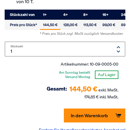
von 10 T.
Stückzahl von
1
+
4
+
8
+
16
+
24
+
Preis pro Stück*
144,50 €
128,00 €
113,50 €
99,00 €
89,5
* Preis pro Stück zzgl. MwSt
zuzüglich Versandkosten
Stückzahl
Artikelnummer:
10-09-0005-00
Am Sonntag bestellt
Auf Lager
Versand Montag
144,50 €
Gesamt:
exkl. MwSt.
174,85 € inkl. MwSt.
In den Warenkorb