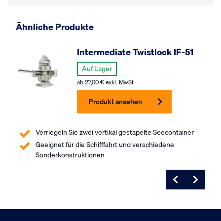
Ähnliche Produkte
Intermediate Twistlock IF-51
Auf Lager
ab
27,00
€
exkl. MwSt
Produkt ansehen
Verriegeln Sie zwei vertikal gestapelte Seecontainer
Geeignet für die Schifffahrt und verschiedene
Sonderkonstruktionen
Am Sonntag bestellt
Versand Montag
9
Kundenbewertung
,5
Basierend auf 453 Bewertungen