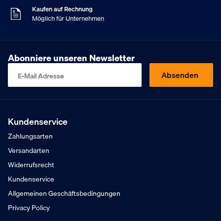
Kaufen auf Rechnung
Möglich für Unternehmen
Kostenloser Versand
Ab 75,- € exkl. MwSt.
Am Sonntag bestellt
Abonniere unseren Newsletter
Versand Montag
9
Kundenbewertung
,5
Absenden
E-Mail Adresse
Basierend auf 453 Bewertungen
Kaufen auf Rechnung
Möglich für Unternehmen
Kostenloser Versand
Ab 75,- € exkl. MwSt.
Kundenservice
Am Sonntag bestellt
Zahlungsarten
Versand Montag
Versandarten
Widerrufsrecht
Kundenservice
Allgemeinen Geschäftsbedingungen
Privacy Policy