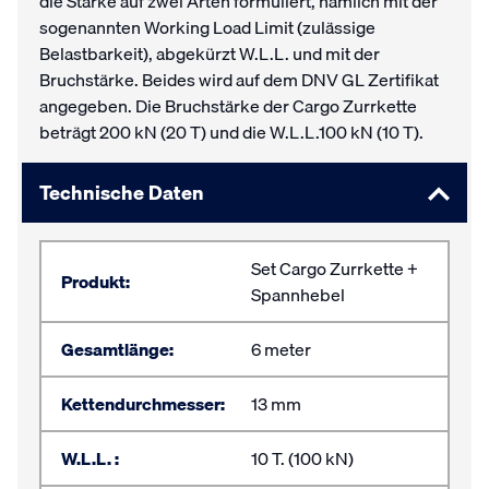
die Stärke auf zwei Arten formuliert, nämlich mit der
sogenannten Working Load Limit (zulässige
Belastbarkeit), abgekürzt W.L.L. und mit der
Bruchstärke. Beides wird auf dem DNV GL Zertifikat
angegeben. Die Bruchstärke der Cargo Zurrkette
beträgt 200 kN (20 T) und die W.L.L.100 kN (10 T).
Technische Daten
Set Cargo Zurrkette +
Produkt:
Spannhebel
Gesamtlänge:
6 meter
Kettendurchmesser:
13 mm
W.L.L. :
10 T. (100 kN)