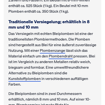
Zählern und Fässern. Ein Beutel mit 8-mm-Minen
enthält ca. 525 Stück (1 kg). Ein Beutel mit 10 mm
Plomben enthält ca. 350 Stück (1 kg).
Traditionelle Versiegelung; erhältlich in 8
mm und 10 mm
Das Versiegeln mit echten Bleiplomben ist eine der
traditionellsten Plombiermethoden. Die Plomben
sind hergestellt aus Blei für eine äußerst zuverlässige
Nutzung. Mit einer
Plombenzange
lässt sich das
Material einfach um den
Plombendraht
pressen. Blei
ist im Vergleich zu anderen Metallen relativ weich,
biegsam und formbar. Eine umweltfreundlichere
Alternative zu Bleiplomben sind die
Kunststoffplomben
in verschiedenen auffälligen
Farben.
Die Bleiplomben sind in zwei Durchmessern
erhältlich, nämlich 8 mm und 10 mm. Auf einer 10-
mm-Plombenmine ist mehr Platz für