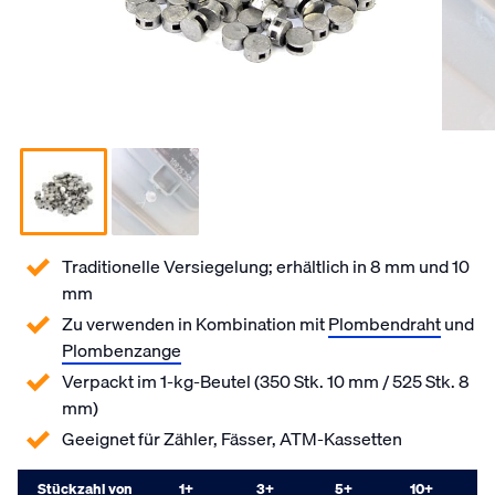
Traditionelle Versiegelung; erhältlich in 8 mm und 10
mm
Zu verwenden in Kombination mit
Plombendraht
und
Plombenzange
Verpackt im 1-kg-Beutel (350 Stk. 10 mm / 525 Stk. 8
mm)
Geeignet für Zähler, Fässer, ATM-Kassetten
Stückzahl von
1
+
3
+
5
+
10
+