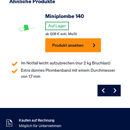
Ähnliche Produkte
Miniplombe 140
Auf Lager
ab
0,08
€
exkl. MwSt
Produkt ansehen
Im Notfall leicht aufzubrechen (nur 2 kg Bruchlast)
Extra dünnes Plombenband mit einem Durchmesser
von 1,7 mm
Am Sonntag bestellt
Versand Montag
9
Kundenbewertung
,5
Basierend auf 453 Bewertungen
Kaufen auf Rechnung
Möglich für Unternehmen